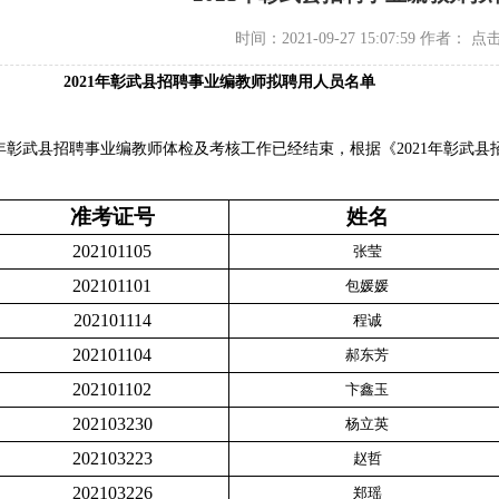
时间：2021-09-27 15:07:59 作者： 点
2021
年彰武县招聘事业编教师拟聘用人员名单
21年彰武县招聘事业编教师体检及考核工作已经结束，根据《2021年彰
准考证号
姓名
202101105
张莹
202101101
包媛媛
202101114
程诚
202101104
郝东芳
202101102
卞鑫玉
202103230
杨立英
202103223
赵哲
202103226
郑瑶