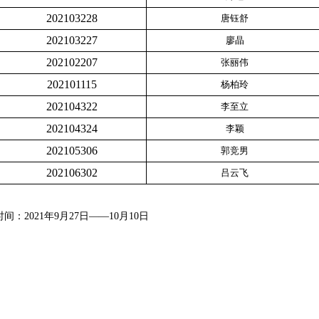
202103228
唐钰舒
202103227
廖晶
202102207
张丽伟
202101115
杨柏玲
202104322
李至立
202104324
李颖
202105306
郭竞男
202106302
吕云飞
021年9月27日——10月10日