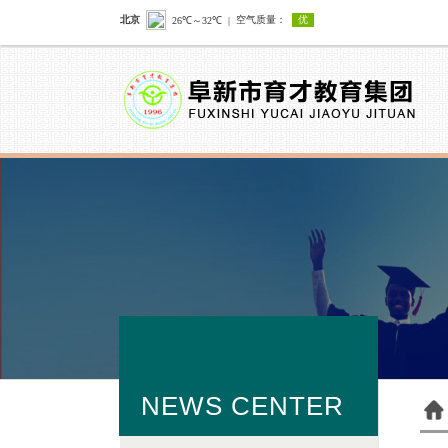
NEWS CENTER