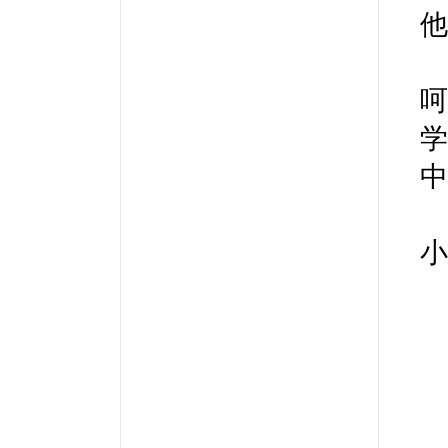
他
呵
学
中
小