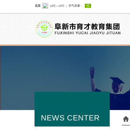
NEWS CENTER