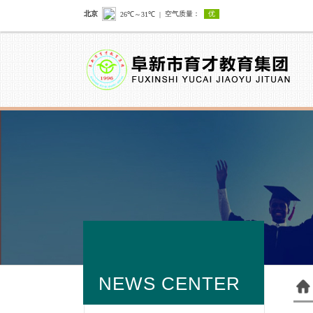
NEWS CENTER