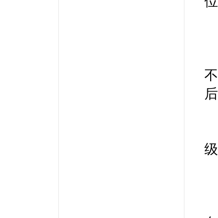
位
不
后
级