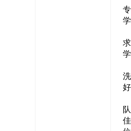
专
学
求
学
洗
好
队
佳