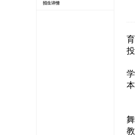
招生详情
育
投
学
本
舞
教