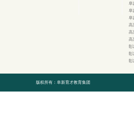
阜
阜
阜
高
高
高
彰
彰
彰
版权所有：
阜新育才教育集团