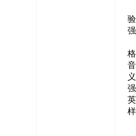
验
强
格
音
义
强
英
样