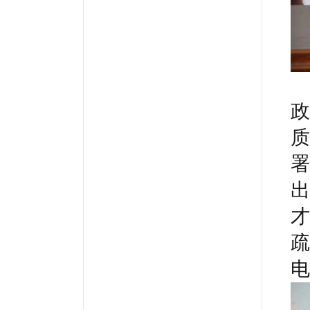
政
质
署
出
才
疏
电