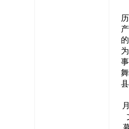
历
产
的
为
事
舞
县