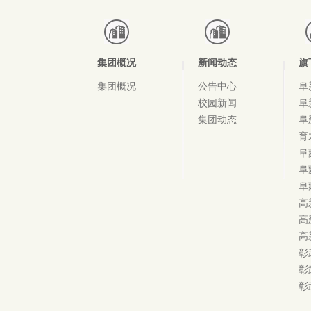
集团概况
新闻动态
旗
集团概况
公告中心
阜
校园新闻
阜
集团动态
阜
育
阜
阜
阜
高
高
高
彰
彰
彰