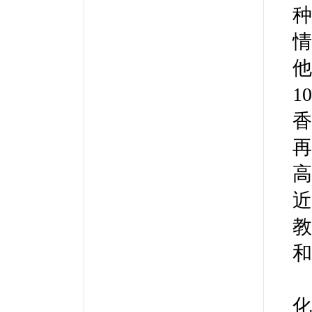
种
情
他
10
香
再
高
近
教
和
化