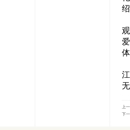
绍
观
爱
体
江
无
上一
下一