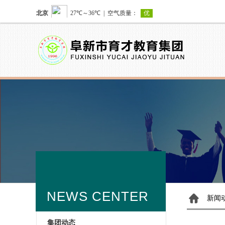
NEWS CENTER
新闻
集团动态