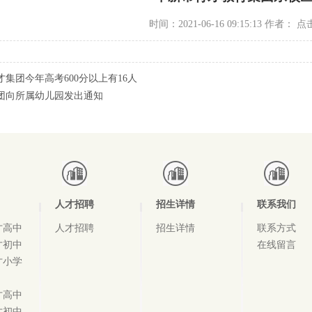
时间：2021-06-16 09:15:13 作者： 点
才集团今年高考600分以上有16人
团向所属幼儿园发出通知
人才招聘
招生详情
联系我们
才高中
人才招聘
招生详情
联系方式
才初中
在线留言
才小学
才高中
才初中