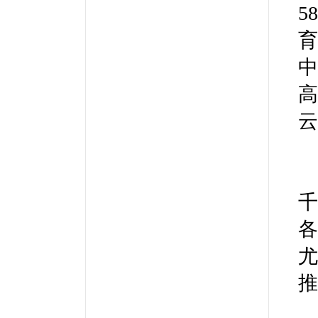
5
育
中
高
云
千
各
尤
推