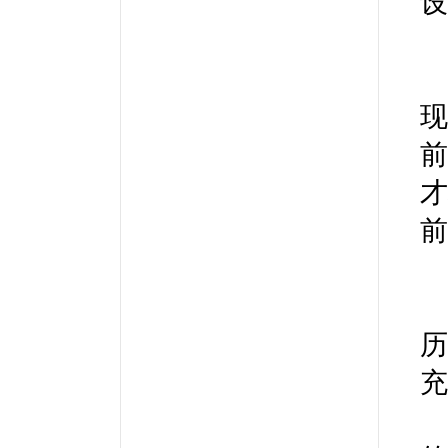
设
现
前
才
前
历
充