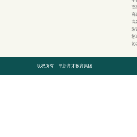
高
高
高
彰
彰
彰
版权所有：
阜新育才教育集团