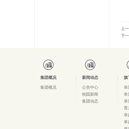
上一
下一
集团概况
新闻动态
旗
集团概况
公告中心
阜
校园新闻
阜
集团动态
阜
育
阜
阜
阜