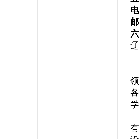
电
邮
六
领
各
学
有