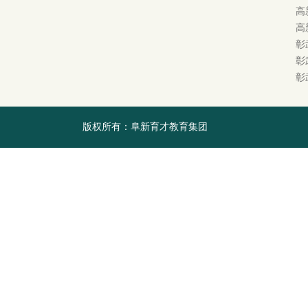
高
高
彰
彰
彰
版权所有：
阜新育才教育集团