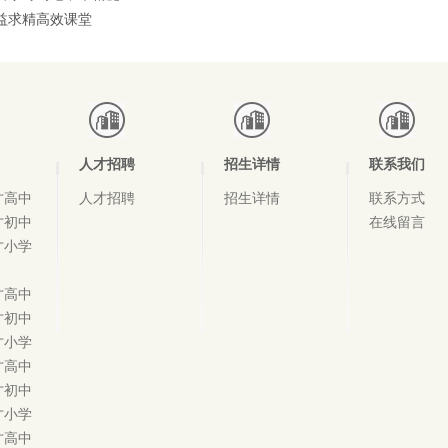
益求精高效课堂
人才招聘
招生详情
联系我们
才高中
人才招聘
招生详情
联系方式
才初中
在线留言
才小学
才高中
才初中
才小学
才高中
才初中
才小学
才高中