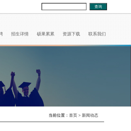
查询
聘
招生详情
硕果累累
资源下载
联系我们
当前位置：
首页
>
新闻动态