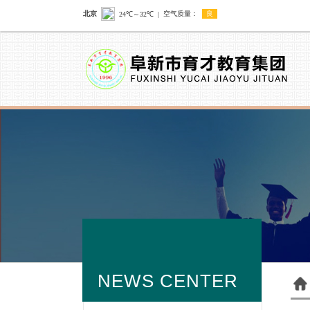
NEWS CENTER