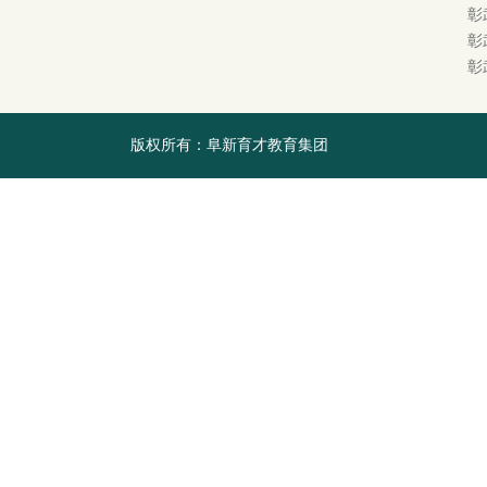
彰
彰
彰
版权所有：
阜新育才教育集团