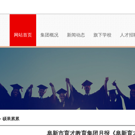
网站首页
集团概况
新闻动态
旗下学校
人才招
>
硕果累累
阜新市育才教育集团月报《阜新育