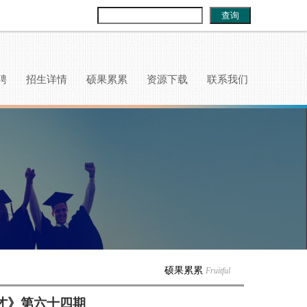
查询
聘
招生详情
硕果累累
资源下载
联系我们
硕果累累
Fruitful
才》第六十四期