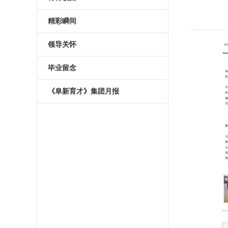
精彩瞬间
领导关怀
毕业留念
《阜新育才》集团月报