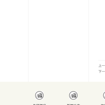
上一
下一